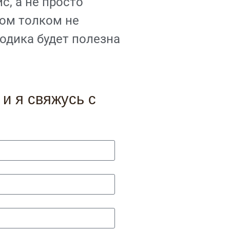
с, а не просто
том толком не
тодика будет полезна
и я свяжусь с